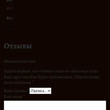
Вес
50 г
Вес
100г
Отзывы
Отзывов пока нет.
Будьте первым, кто оставил отзыв на «Алоэ вера гель»
Ваш адрес email не будет опубликован.
Обязательные
поля помечены
*
Ваша оценка
*
Ваш отзыв
*