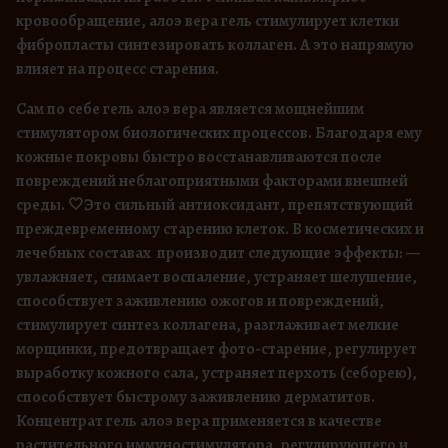
кровообращение, алоэ вера гель стимулирует клетки
фибропласты синтезировать коллаген. А это напрямую
влияет на процесс старения.
Сам по себе гель алоэ вера является мощнейшим
стимулятором биологических процессов. Благодаря ему
кожные покровы быстро восстанавливаются после
повреждений неблагоприятными факторами внешней
среды. 🤍Это сильный антиоксидант, препятствующий
преждевременному старению клеток. В косметических и
лечебных составах производит следующие эффекты: —
увлажняет, снимает воспаление, устраняет шелушение,
способствует заживлению ожогов и повреждений,
стимулирует синтез коллагена, разглаживает мелкие
морщинки, предотвращает фото-старение, регулирует
выработку кожного сала, устраняет перхоть (себорею),
способствует быстрому заживлению дерматитов.
Концентрат гель алоэ вера применяется в качестве
растительного иммуностимулятора, регулирующего и