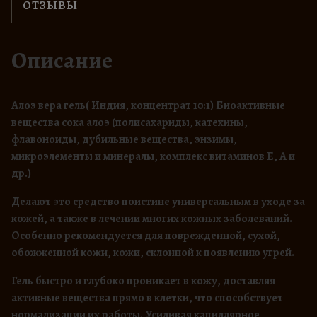
ОТЗЫВЫ
т
о
в
Описание
а
р
а
Алоэ вера гель( Индия, концентрат 10:1) Биоактивные
А
вещества сока алоэ (полисахариды, катехины,
л
флавоноиды, дубильные вещества, энзимы,
о
микроэлементы и минералы, комплекс витаминов Е, А и
э
др.)
в
Делают это средство поистине универсальным в уходе за
е
кожей, а также в лечении многих кожных заболеваний.
р
Особенно рекомендуется для поврежденной, сухой,
а
обожженной кожи, кожи, склонной к появлению угрей.
г
е
Гель быстро и глубоко проникает в кожу, доставляя
л
активные вещества прямо в клетки, что способствует
ь
нормализации их работы. Усиливая капиллярное