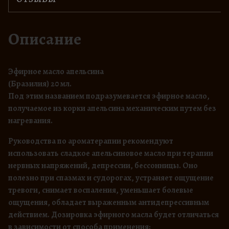
о
т
о
Описание
в
а
р
Эфирное масло апельсина
а
(Бразилия) 20 мл.
Э
Под этим названием подразумевается эфирное масло,
ф
получае­мое из корки апельсина механическим путем без
и
нагревания.
р
Руководства по ароматерапии рекомендуют
н
использовать сладкое апельсиновое масло при терапии
о
нервных напряжений, депрессии, бес­сонницы. Оно
е
полезно при спазмах и судорогах, устраняет ощущение
м
тревоги, снимает воспаления, уменьшает болевые
а
ощущения, обладает выраженным антидепрессивным
с
действием. Дозировка эфирного масла будет отличаться
л
в зависимости от способа применения: