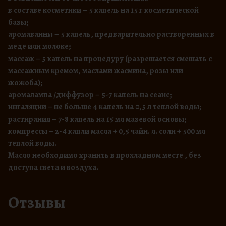
о
в составе косметики – 5 капель на 15 г косметической
а
базы;
п
аромаванны – 5 капель, предварительно растворенных в
е
меде или молоке;
л
массаж – 5 капель на процедуру (разрешается смешать с
ь
массажным кремом, маслами жасмина, розы или
с
жожоба);
и
аромалампа /диффузор – 5-7 капель на сеанс;
н
ингаляции – не больше 4 капель на 0,5 л теплой воды;
а
растирания – 7-8 капель на 15 мл мазевой основы;
компрессы – 2-4 капли масла + 0,5 чайн. л. соли + 500 мл
теплой воды.
Масло необходимо хранить в прохладном месте , без
доступа света и воздуха.
Отзывы