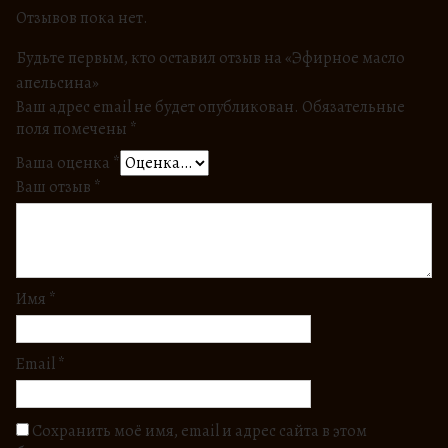
Отзывов пока нет.
Будьте первым, кто оставил отзыв на «Эфирное масло
апельсина»
Ваш адрес email не будет опубликован.
Обязательные
поля помечены
*
Ваша оценка
*
Ваш отзыв
*
Имя
*
Email
*
Сохранить моё имя, email и адрес сайта в этом