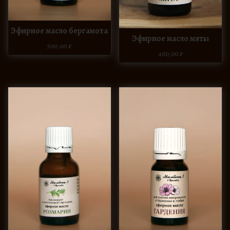
Эфирное масло бергамота
Эфирное масло мяты
500,00
₽
400,00
₽