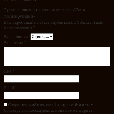
Будьте первым, кто оставил отзыв на «Убтан
тонизирующий»
Ваш адрес email не будет опубликован.
Обязательные
поля помечены
*
Ваша оценка
*
Ваш отзыв
*
Имя
*
Email
*
Сохранить моё имя, email и адрес сайта в этом
браузере для последующих моих комментариев.