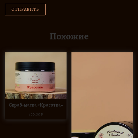
Похожие
Скраб-маска «Красотка»
460,00
₽