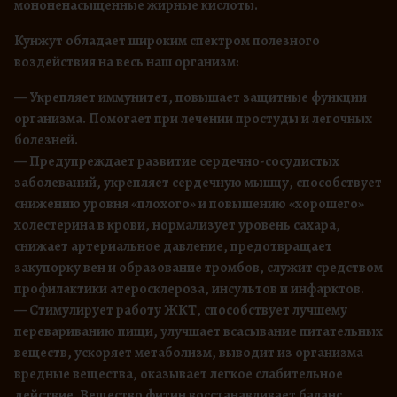
к
мононенасыщенные жирные кислоты.
у
Кунжут обладает широким спектром полезного
н
воздействия на весь наш организм:
ж
у
— Укрепляет иммунитет, повышает защитные функции
т
организма. Помогает при лечении простуды и легочных
а
болезней.
— Предупреждает развитие сердечно-сосудистых
заболеваний, укрепляет сердечную мышцу, способствует
снижению уровня «плохого» и повышению «хорошего»
холестерина в крови, нормализует уровень сахара,
снижает артериальное давление, предотвращает
закупорку вен и образование тромбов, служит средством
профилактики атеросклероза, инсультов и инфарктов.
— Стимулирует работу ЖКТ, способствует лучшему
перевариванию пищи, улучшает всасывание питательных
веществ, ускоряет метаболизм, выводит из организма
вредные вещества, оказывает легкое слабительное
действие. Вещество фитин восстанавливает баланс