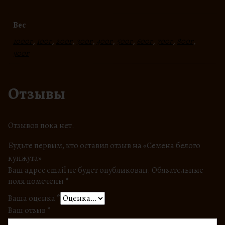
Вес
1000г
,
100г
,
200г
,
300г
,
400г
,
500г
,
600г
,
700г
,
800г
,
900г
Отзывы
Отзывов пока нет.
Будьте первым, кто оставил отзыв на «Семена белого
кунжута»
Ваш адрес email не будет опубликован.
Обязательные
поля помечены
*
Ваша оценка
*
Ваш отзыв
*