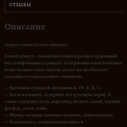
т
ОТЗЫВЫ
0
о
0
в
а
Описание
₽
р
–
а
6
С
Cырые семена белого кунжута.
0
е
0
Белый кунжут – самый известный и распространенный
м
,
вид шлифованного кунжута. Содержание в нем полезных
е
0
веществ ниже чем в черном, но все же он обладает
н
0
хорошим составом ценных элементов.
а
б
— Витамины группы В, витамины А, РР, Е, К, С.
₽
е
— Богат кальцием, содержит его суточную норму. А
л
также содержит медь, марганец, железо, калий, магний,
о
фосфор, селен, цинк.
г
— Фитин, сезамин, пищевые волокна, аминокислоты.
о
— Насыщенные, полиненасыщенные и