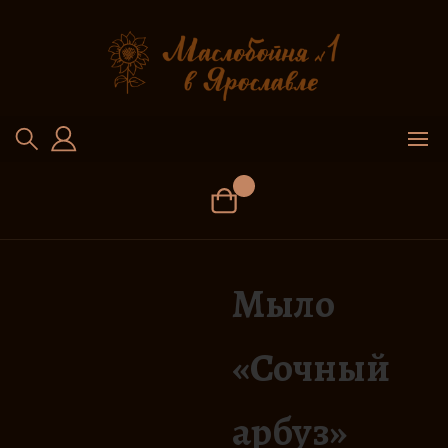
Перейти
к
содержимому
Мыло
«Сочный
арбуз»