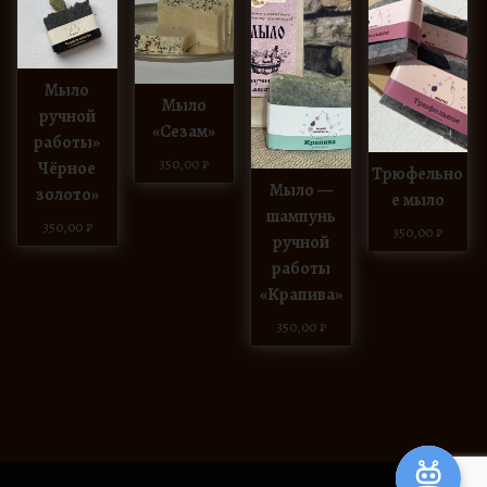
Мыло
Мыло
ручной
«Сезам»
работы»
350,00
₽
Чёрное
Трюфельно
Мыло —
золото»
е мыло
шампунь
350,00
₽
350,00
₽
ручной
работы
«Крапива»
350,00
₽