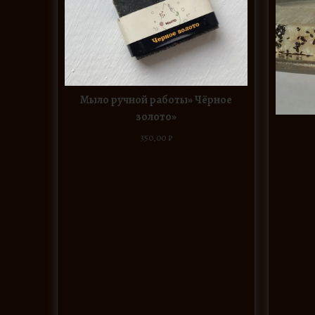
Мыло ручной работы» Чёрное
золото»
350,00
₽