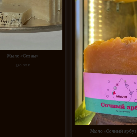
Мыло «Сезам»
350,00
₽
Мыло «Сочный арбуз