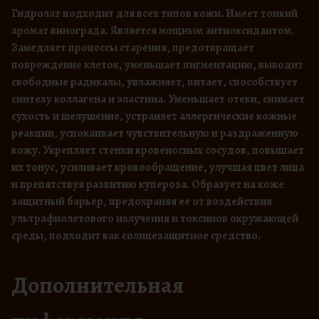
а
Гидролат подходит для всех типов кожи. Имеет тонкий
Г
аромат винограда. Является мощным антиоксидантом.
и
Замедляет процессы старения, предотвращает
д
повреждение клеток, уменьшает пигментацию, выводит
р
свободные радикалы, увлажняет, питает, способствует
синтезу коллагена и эластина. Уменьшает отеки, снимает
о
сухость и шелушение, устраняет аллергические кожные
л
реакции, успокаивает чувствительную и раздраженную
а
кожу. Укрепляет стенки кровеносных сосудов, повышает
т
их тонус, усиливает кровообращение, улучшая цвет лица
в
и препятствуя развитию купероза. Образует на коже
и
защитный барьер, предохраняя ее от воздействия
н
ультрафиолетового излучения и токсинов окружающей
о
среды, подходит как солнцезащитное средство.
г
р
Дополнительная
а
д
а