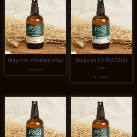
Гидролат облепихи 100мл
Гидролат РОЗМАРИНА
50мл
400,00
₽
400,00
₽