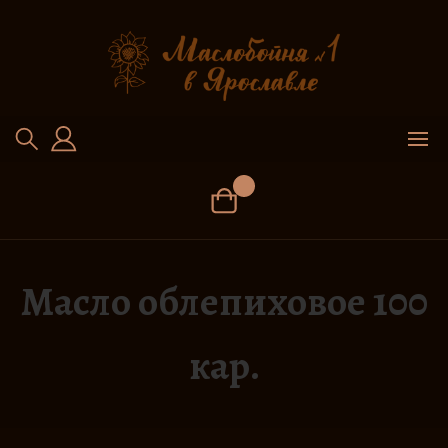
Перейти
к
содержимому
Масло облепиховое 100
кар.