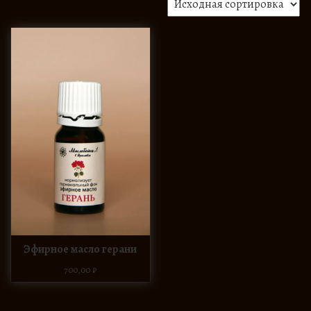
Эфирное масло герани
700,00
₽