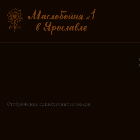
Перейти
к
содержимому
Отображение единственного товара