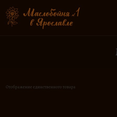
Перейти
к
содержимому
Отображение единственного товара