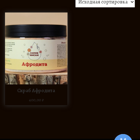
Скраб Афродита
400,00
₽