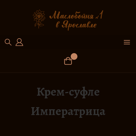
Перейти
к
содержимому
Крем-суфле
Императрица